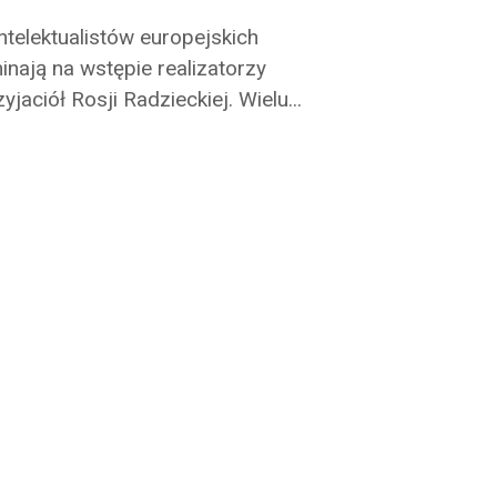
telektualistów europejskich
ają na wstępie realizatorzy
jaciół Rosji Radzieckiej. Wielu
...