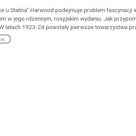
e u Stalina" Harwood podejmuje problem fascynacji in
 w jego rdzennym, rosyjskim wydaniu. Jak przypomin
 W latach 1923-24 powstały pierwsze towarzystwa przy
cej